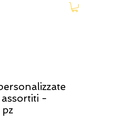
Accedi
personalizzate
 assortiti -
 pz