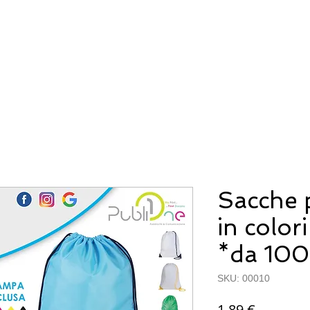
IAMO
FAQ
CONTATTI
Sacche 
in colori
*da 100
SKU: 00010
Prezzo
1,89 €